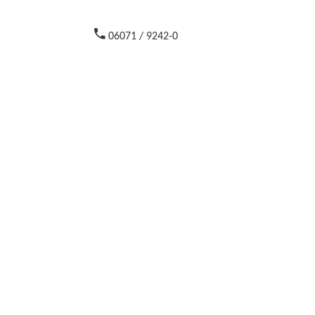
06071 / 9242-0
Schnelleinstie
Die PTiD von A-Z.